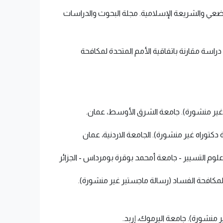
نة بين القانون الوضعي والشريعة الإسلامية. مجلة البحوث والدراسات
القبيلات، ح. س.، وشطناوي، ف. ع. (2008). مكافحة الفساد في ضوء قانون هيئة مكافحة الفساد الأردني رقم (62) لسنة 2006: دراسة مقارنة باتفاقية الأمم المتحدة لمكافحة
قية الأمم المتحدة لمكافحة الفساد (رسالة ماجستير غير منشورة).