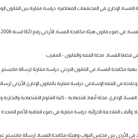
والصالحي، م. ع. إ. (2013). مكافحة شائبة الفساد الإداري في المجتمعات المعاصرة: دراسة مقار
- 
ح.، وهياجنة، أ. م. م. (2014). جرائم الفساد وآليات الملاحقة الجزائية: دراسة مقارنة في ضوء اتفا