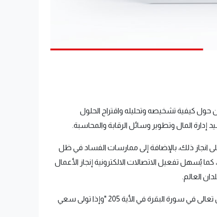
حول كيفية تشخيصه وتحليله واقتراح الحلول
 إدارة المال وتطوير وسائل الرقابة والمحاسبة.
على انجاز ذلك، بالإضافة إلى ممارسات الفساد في ظل
كما يُسهل تفعيل الاتصالات الالكترونية إنجاز الأعمال
دان العالم.
لذلك فإن موضوع الفساد يحتل مكانة مميزة في المواضيع المثارة في عصرنا، لما له من أثار وانعكاسات كبيرة محليا وعالميا، يقول تعالى في سورة البقرة في الأية 205 "وإذا تولى سعي