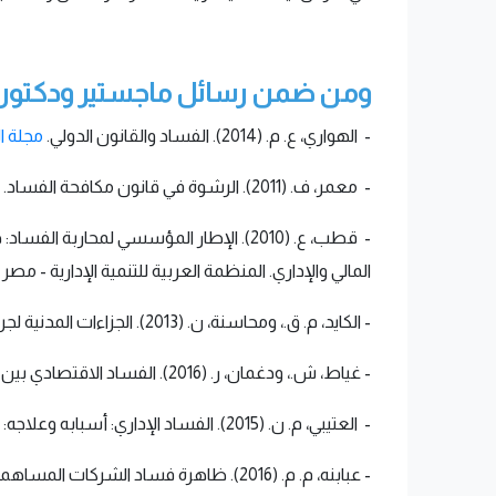
ومن ضمن رسائل ماجستير ودكتوراه 
- الهواري، ع. م. (2014). الفساد والقانون الدولي.
مجلة ال
- معمر، ف. (2011). الرشوة في قانون مكافحة الفساد. مجلة الأكاديمية للدراسات الاجتماعية الانسانية - الجزائر
- قطب، ع. (2010). الإطار المؤسسي لمحارب
المالي والإداري. المنظمة العربية للتنمية الإدارية - مصر
- الكايد، م. ق.، ومحاسنة، ن. (2013). الجزاءات المدنية لجرائم الفساد في القانون الاردني (رسالة ماجستير غير منشورة). جامعة اليرموك، إربد
- غياط، ش.، ودغمان، ر. (2016). الفساد الاقتصادي بين الفقه الإسلامي والقانون الجزائري. مجلة بيت المشورة - شركة بيت المشورة للاستشارات المالية - قطر
- العتيبي، م. ن. (2015). الفساد الإداري: أسبابه وعلاجه: دراسة ميدانية. مستقبل التربية العربية -مصر
- عبابنه، م. م. (2016). ظاهرة فساد الشركات المساهمة العامة. مجلة الحقوق (الكويت)