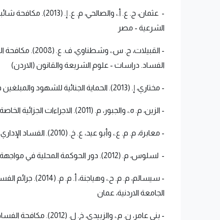
- عثمان، ج. ع. أ.، 
الشرعية - مصر
الفساد. دراسات - علوم الشريعة والقانون (الاردن)
- مختاري، إ. (2013). الحماية الجنائية للشهود والمبلغين في قضايا الفساد. مجلة الفقه والقانون - المغرب
- الزين، م. ه.، والجبور، م. (2011). الاجراءات الجزائية الخاصة بهية مكافحة الفساد في القانون الاردني: دراسة مقارنة (رسالة ماجستير غير منشورة). جامعة الشرق الأوسط، عمان.
- معابرة، م. م. ع.، وأبو عيد، ع. خ. (2010). الفساد الإداري وعلاجه في الفقه الإسلامي: دراسة مقارنة بالقانون الإداري الأردني (رسالة دكتوراه غير منشورة). الجامعة الاردنية، عمان
- لسلوس، م. (2012). دور الحوكمة المحلية في مواجهة الفساد الإداري. مجلة أبعاد اقتصادية - كلية العلوم الاقتصادية والتجارية وعلوم التسيير - جامعة أمحمد بوقرة بومرداس - الجزائر
- سيسالم، م. م. 
الجامعة الاردنية، عمان
- بني عامر، ن. م.، والزبيدي، خ. ل. (2012). مكافحة الفساد في الأردن بين مجلس النواب وهيئة مكافحة الفساد (رسالة ماجستير غير منشورة). جامعة اليرموك، إربد.