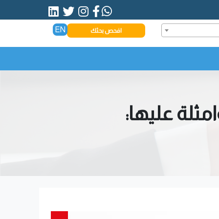
EN
افحص بحثك
مثلة عليها: