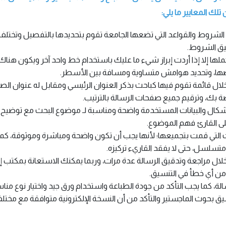
لك المعايير ما يلي:
 الشروط والقواعد التي تضعها الجامعة تقوم بتحديدها بالتفصيل وتختل
بيق الشروط.
 إلا إذا أردت إبراز شيء ما عليك باستخدام خط واحد آخر ويكون هناك ت
ضها، وتحديد هوامش متساوية ومسافة بين الأسطر.
ل قائمة تقوم فيها كباحث بذكر العنوان الرئيسي ومقابل له عنوان الصف
ة بك، وترقيم جميع صفحات الرسالة بالترتيب.
شكال والبيانات المستخدمة واضحة ومناسبة لـ موضوع البحث مع توضيح ا
ى القارئ فهم الموضوع.
ات التي قمت بتجميعها؛ لأنها يجب أن تكون واضحة ومباشرة وموثوقة،
سلسل، حتى لا يفقد القاريء تركيزه.
خلال مراجعة وتدقيق الرسالة عدة مرات، وربما يمكنك الاستعانة بمكتب إم
 من أي خطأ في التنسيق.
الة، كما يجب التأكد من جودة الطباعة واستخدام ورق جيد واختيار نوع من
 بحوث الماجستير والتأكد من أن النسخة الإلكترونية متوافقة مع مختلف