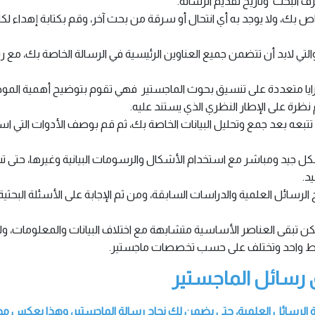
ف البحث وتاريخ تقديم الرسالة.
اص بك، ولا يوجد به أي انتحال أو سرقة من بحث آخر، وقم بكتابة إهداء
التي لابد أن تتضمن جميع العناوين الرئيسية في الرسالة الخاصة بك، م
ايا متعددة على تنسيق بحوث الماجستير فهي تقوم بتوضيح أهمية الموضو
ظرة على الإطار النظري الذي يستند عليه.
بعه بعد جمع وتحليل البيانات الخاصة بك، ثم قم بوصف الأدوات التي است
ل جيد ومباشر مع استخدام الأشكال والرسومات البيانية وغيرها، حتى 
د.
 الرسائل العلمية والدراسات السابقة، ومن ثم الإجابة على الأسئلة البحثية
تبقى العناصر الأساسية متشابهة مع اختلاف البيانات والمعلومات، ولاب
نمط واحد وتختلف على حسب تخصصات ماجستير.
ق رسائل الماجستير
ة الرسائل العلمية، حتى يضمن لك نجاح رسالة الماجستير، وهذا يعكس