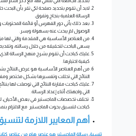
بتحديد الجامعة التي تنتمي لها، مع ذكر اسم مشر
لابد أن تقوم بتحديد صفحة لكي تقر بأن البحث خ
الرسالة العلمية بنجاح وتفوق.
بعد ذلك يأتي دور الفهرس أو قائمة المحتويات و
الوصول لمَ يبحث عنه بسهولة ويسر.
من العناصر الأساسية هي المقدمة والتي لها مز
يسعى الباحث لتحقيقه من خلال رسالته، وتقديم ن
عليك كباحث أن تقوم بشرح منهج الرسالة الذي تت
كيفية اختيارها.
من أهم العناصر الأساسية هو عرض النتائج بشك
النتائج التي تحللت وتفسيرها بشكل مختصر ومفي
عليك كباحث مقارنة النتائج التي توصلت لها بنتائج
التي واجهتك أثناء إعداد الرسالة.
تختلف تخصصات الماجستير في بعض الأحيان، لكن 
كباحث لتنسيق بحوث الماجستير مع الالتزام ب
أهم المعايير اللازمة لتنسي
تنسيق رسالة الماجستير هو عنصر هام من عناصر كتاب