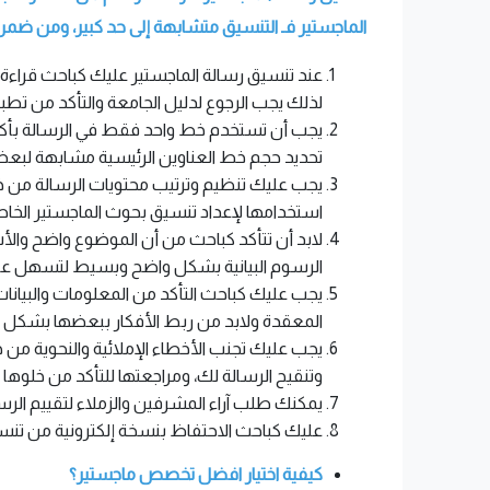
الماجستير فـ التنسيق متشابهة إلى حد كبير، ومن ضمن ت
عند تنسيق رسالة الماجستير عليك كباحث قراءة
لذلك يجب الرجوع لدليل الجامعة والتأكد من تط
يجب أن تستخدم خط واحد فقط في الرسالة بأكملها
تحديد حجم خط العناوين الرئيسية مشابهة لبع
يجب عليك تنظيم وترتيب محتويات الرسالة من خلا
استخدامها لإعداد تنسيق بحوث الماجستير الخاص
لابد أن تتأكد كباحث من أن الموضوع واضح والأ
الرسوم البيانية بشكل واضح وبسيط لتسهل عل
يجب عليك كباحث التأكد من المعلومات والبيان
المعقدة ولابد من ربط الأفكار ببعضها بشكل مت
يجب عليك تجنب الأخطاء الإملائية والنحوية من 
وتنقيح الرسالة لك، ومراجعتها للتأكد من خلوها
يمكنك طلب آراء المشرفين والزملاء لتقييم الرس
عليك كباحث الاحتفاظ بنسخة إلكترونية من تنسيق
كيفية اختيار افضل تخصص ماجستير؟