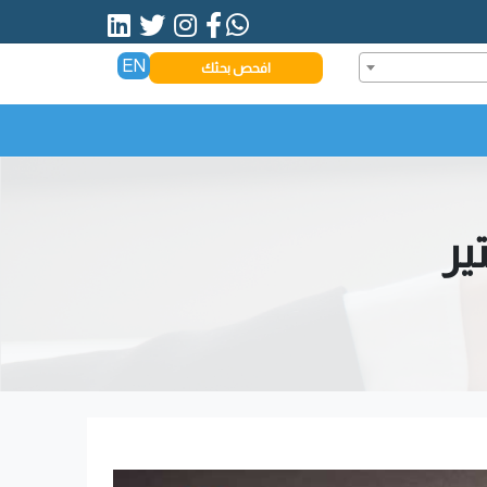
EN
افحص بحثك
ير