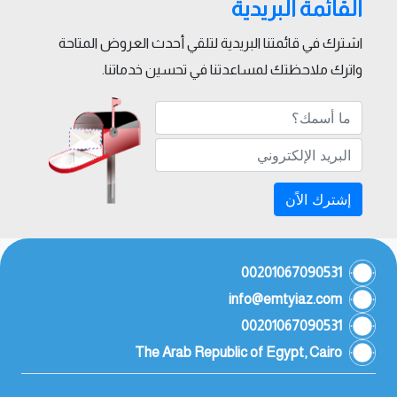
القائمة البريدية
اشترك في قائمتنا البريدية لتلقي أحدث العروض المتاحة
واترك ملاحظتك لمساعدتنا في تحسين خدماتنا.
إشترك الاًن
00201067090531
info@emtyiaz.com
00201067090531
The Arab Republic of Egypt, Cairo