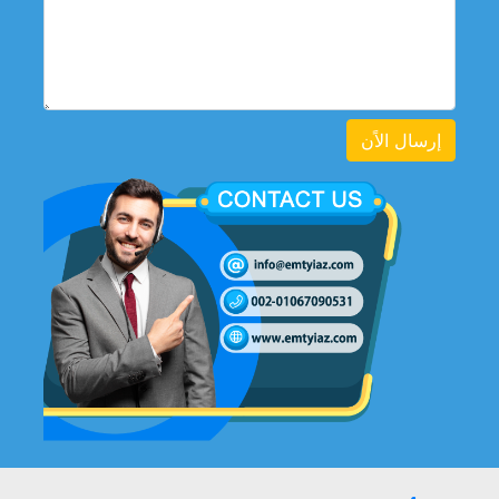
إرسال الاًن