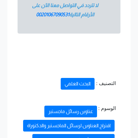
لا تتردد في التواصل معنا الآن على
الأرقام التالية
00201067090531
التصنيف :
البحث العلمي
الوسوم :
عناوين رسائل ماجستير
اقتراح العناوين لرسائل الماجستير والدكتوراة