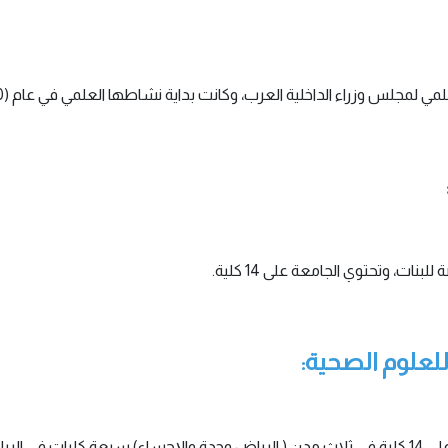
لعلوم الصحية:
تم إنشاؤها في الرياض عام (1426هـ) وتحتوي الجامعة على 14 كلية في ثلاث مدن ( الرياض وجدة والإح