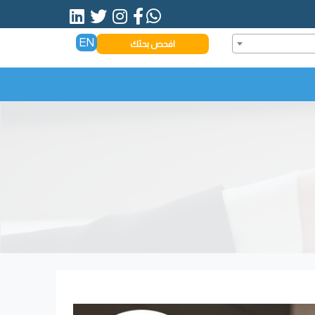
EN
افحص بحثك