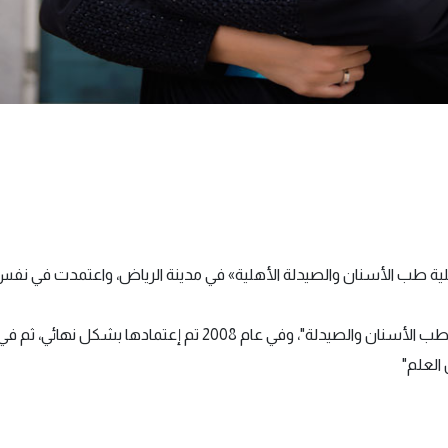
لعلم" عام 2004 تحت مسمى «كلية طب الأسنان والصيدلة الأهلية» في مدينة الرياض، واعت