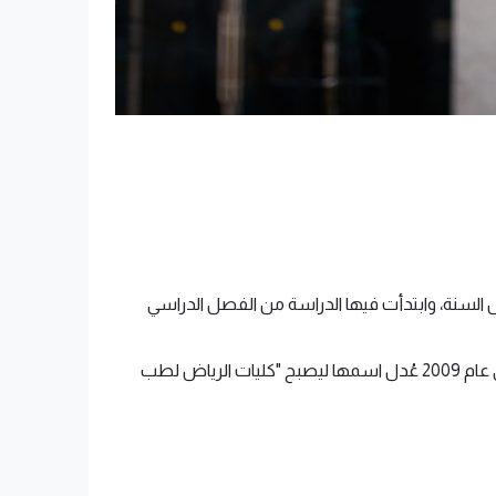
مدت في نفس السنة، وابتدأت فيها الدراسة من الفصل الدراسي
وفي عام 2006 تم تعديل اسمها لتصبح "كلية الرياض لطب الأسنان والصيدلة"، وفي عام 2008 تم إعتمادها بشكل نهائي، ثم في عام 2009 عُدل اسمها ليصبح "كليات الرياض لطب