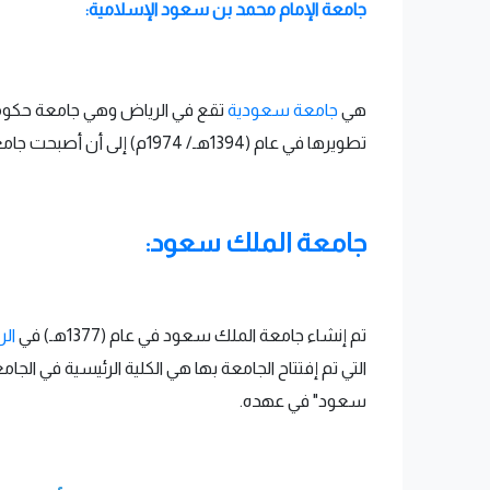
جامعة الإمام محمد بن سعود الإسلامية:
هي
جامعة سعودية
تطويرها في عام (1394هـ/ 1974م) إلى أن أصبحت جامعة. وفي عهد الملك خالد وضِع حجر أساسها في (5 يناير, 1982م) واُفتُتحت عام (1990م) وبها 67 معهداً علمياً.
جامعة الملك سعود:
تم إنشاء جامعة الملك سعود في عام (1377هـ) في
ال
التي تم إفتتاح الجامعة بها هي الكلية الرئيسية في ال
سعود" في عهده.