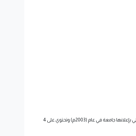
تم إنشاؤها في الرياض عام (1420هـ) بدأ تأسيسها في عام (1990م) باسم كلية الأمير سلطان الخاصة، وقامت وزارة التعليم العالي بإعلانها جامعة في عام (2003م) وتحتوي على 4