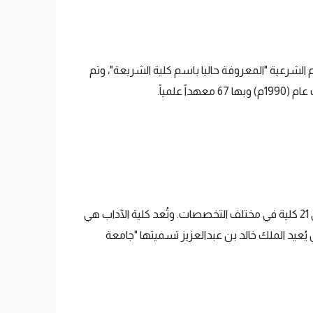
 هـ/ 1953م) وكانت بدايتها من كلية العلوم الشرعية "المعروفة حاليا باسم كلية الشريعة"، وتم
وهي تُعد أول الجامعات في المملكة العربية السعودية، وتحتوي على 21 كلية في مختلف التخصصات. وتُعد كلية الآداب هي
يُعيد الملك خالد بن عبدالعزيز تسميتها "جامعة