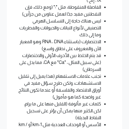
IX ، إلخ.)
الفاصلة المنقوطة، مثل "؛" (ومع ذلك، فإن
النقطتين مفيد جدًا لعمل عناوين من جزأين)
ليس هناك حاجة إلى التسلسل الهرمي
التصنيفي لأنواع النباتات والحيوانات والفطريات
وما إلى ذلك
الاختصارات (باستثناء RNA ، DNA وهو المعيار
الآن والمعروف على نطاق واسع)
قد يتم الخلط بين الأحرف الأولى والاختصارات
(على سبيل المثال ، "Ca" مع CA، مما يدل على
السرطان)
تجنب علامات الاستفهام (هذا يميل إلى تقليل
الاستشهادات، ولكن طرح سؤال مفيد في
أوراق الاقتصاد والفلسفة أو عندما تكون النتائج
غير واضحة كما هو مأمول)
كلمات غير مألوفة (القليل منها على ما يرام،
لكن الكثير منها يمكن أن يؤثر على تسجيل
النقاط البديلة)
الأسس أو الوحدات العددية مثل km-1 أو km /