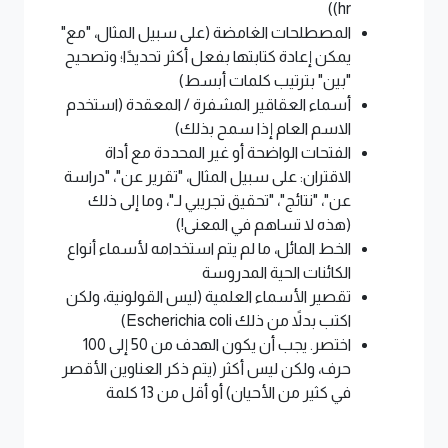
hr))
المصطلحات الغامضة (على سبيل المثال، "مع"
يمكن إعادة كتابتها بفعل أكثر تحديدًا؛ وتصحيح
"بين" بترتيب كلمات أبسط)
أسماء العقاقير المشفرة / المعقدة (استخدم
الاسم العام إذا سمح بذلك)
الفتحات الواضحة أو غير المحددة مع أداة
الاقتران: على سبيل المثال، "تقرير عن"، "دراسة
عن"، "نتائج"، "تحقيق تجريبي لـ"، وما إلى ذلك
(هذه لا تساهم في المعنى!)
الخط المائل، ما لم يتم استخدامه لأسماء أنواع
الكائنات الحية المدروسة
تقصير الأسماء العلمية (ليس القولونية، ولكن
اكتب بدلاً من ذلك Escherichia coli)
اختصر. يجب أن يكون الهدف من 50 إلى 100
حرف، ولكن ليس أكثر (يتم ذكر العناوين الأقصر
في كثير من الأحيان) أو أقل من 13 كلمة