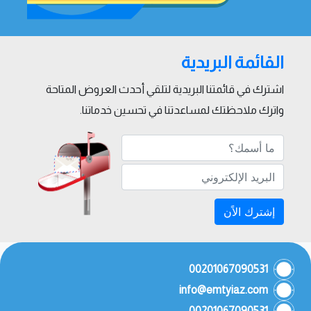
القائمة البريدية
اشترك في قائمتنا البريدية لتلقي أحدث العروض المتاحة
واترك ملاحظتك لمساعدتنا في تحسين خدماتنا.
إشترك الاًن
00201067090531
info@emtyiaz.com
00201067090531