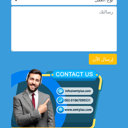
إرسال الاًن