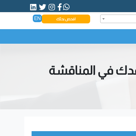
EN
افحص بحثك
عدك في المناقشة