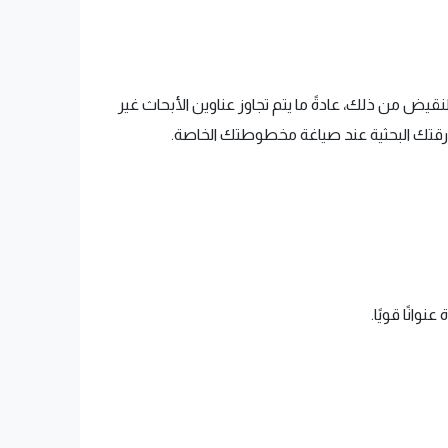
قيض من ذلك، عادةً ما يتم تجاوز عناوين الأبحاث غير
 لورقتك البحثية عند صياغة مخطوطتك الخاصة.
انًا قويًا.